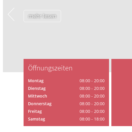
Blut, Krebs und Infektionen
Neurologie
m
Haut, Haare und Nägel
Schmerz- und Schla
Psychische Erkrankungen
Frauenkrankheiten
Öffnungszeiten
Montag
08:00 - 20:00
Dienstag
08:00 - 20:00
Mittwoch
08:00 - 20:00
Donnerstag
08:00 - 20:00
Freitag
08:00 - 20:00
Samstag
08:00 - 18:00