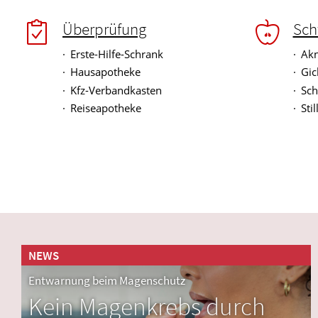
Überprüfung
Sch
Erste-Hilfe-Schrank
Akn
Hausapotheke
Gic
Kfz-Verbandkasten
Sch
Reiseapotheke
Sti
NEWS
Entwarnung beim Magenschutz
Kein Magenkrebs durch