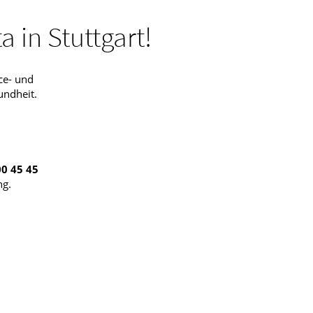
 in Stuttgart!
ce- und
undheit.
00 45 45
ng.